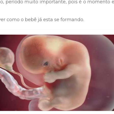
eto, período muito importante, pois é o momento
r como o bebê já esta se formando.