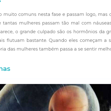
s
o muito comuns nesta fase e passam logo, mas 
ue tantas mulheres passam tão mal com náusea
arece, o grande culpado são os hormônios da gra
is flutuam bastante. Quando eles começam a se 
oria das mulheres também passa a se sentir melho
nas