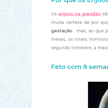
Por que os Enjoo
Os
enjoos na gravidez
sã
muita certeza de por q
gestação
. mas, ao que p
meses, os níveis hormona
segundo trimestre, a mai
Feto com 8 sema