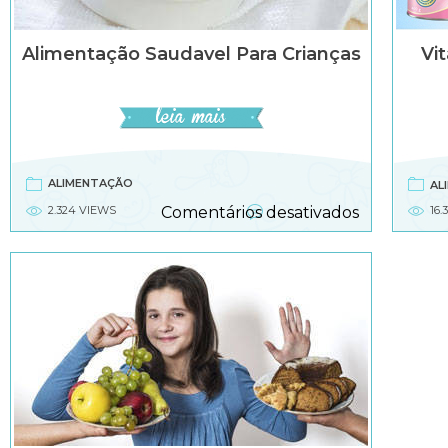
Alimentação Saudavel Para Crianças
Vi
ALIMENTAÇÃO
AL
em
2.324 VIEWS
Comentários desativados
16.
Alimentaç
saudavel
para
crianças