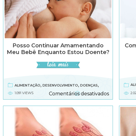
Posso Continuar Amamentando
Com
Meu Bebê Enquanto Estou Doente?
,
,
,
AL
ALIMENTAÇÃO
DESENVOLVIMENTO
DOENÇAS
,
em
1.091 VIEWS
Comentários desativados
2.0
SAÚDE
SAÚDE INFANTIL
Posso
continuar
amamenta
meu
bebê
enquanto
estou