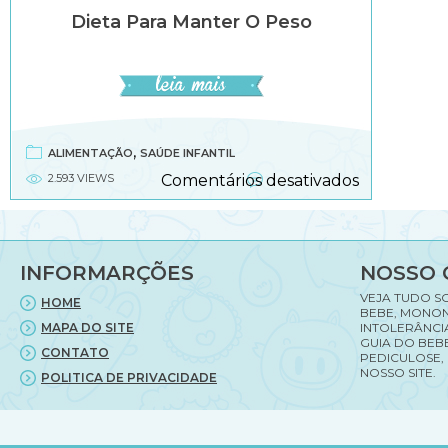
Dieta Para Manter O Peso
,
ALIMENTAÇÃO
SAÚDE INFANTIL
em
2.593 VIEWS
Comentários desativados
Dieta
para
manter
o
INFORMARÇÕES
NOSSO 
peso
VEJA TUDO S
HOME
BEBE, MONON
MAPA DO SITE
INTOLERÂNCI
GUIA DO BEBE
CONTATO
PEDICULOSE,
NOSSO SITE.
POLITICA DE PRIVACIDADE