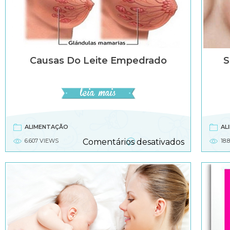
doente?
Causas Do Leite Empedrado
S
ALIMENTAÇÃO
AL
em
6.607 VIEWS
Comentários desativados
18.
Causas
do
leite
empedrad