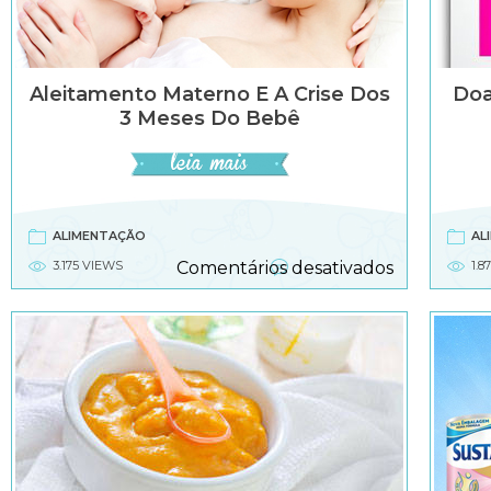
Aleitamento Materno E A Crise Dos
Doa
3 Meses Do Bebê
ALIMENTAÇÃO
AL
em
3.175 VIEWS
Comentários desativados
1.8
Aleitament
materno
e
a
crise
dos
3
meses
do
bebê