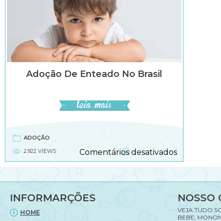
Adoção De Enteado No Brasil
ADOÇÃO
em
2.922 VIEWS
Comentários desativados
Adoção
de
enteado
no
INFORMARÇÕES
NOSSO 
brasil
VEJA TUDO S
HOME
BEBE, MONON