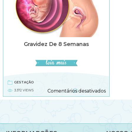
Gravidez De 8 Semanas
GESTAÇÃO
em
3.372 VIEWS
Comentários desativados
Gravidez
de
8
semanas