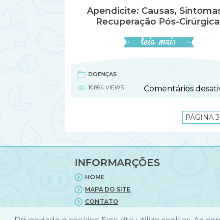
Apendicite: Causas, Sintoma
Recuperação Pós-Cirúrgica
DOENÇAS
10.864 VIEWS
Comentários desati
PÁGINA 3
INFORMARÇÕES
HOME
MAPA DO SITE
CONTATO
POLITICA DE PRIVACIDADE