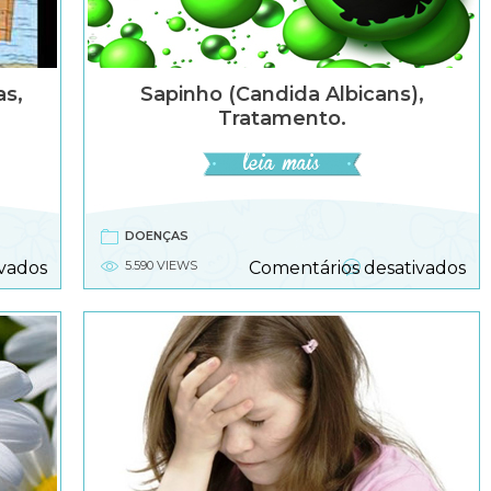
s,
Sapinho (Candida Albicans),
Tratamento.
DOENÇAS
em
e
vados
5.590 VIEWS
Comentários desativados
Esquistossomose
Sa
em
(C
crianças,
alb
diagnostico.
tr