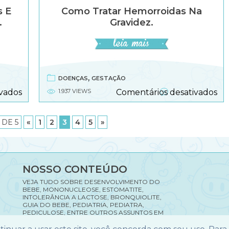
s E
Como Tratar Hemorroidas Na
.
Gravidez.
,
DOENÇAS
GESTAÇÃO
em
e
vados
1.937 VIEWS
Comentários desativados
Apendicite:
Co
causas,
tra
sintomas
he
 DE 5
«
1
2
3
4
5
»
e
na
recuperação
gra
pós-
cirúrgica.
NOSSO CONTEÚDO
VEJA TUDO SOBRE DESENVOLVIMENTO DO
BEBE, MONONUCLEOSE, ESTOMATITE,
INTOLERÂNCIA A LACTOSE, BRONQUIOLITE,
GUIA DO BEBE, PEDIATRIA, PEDIATRA,
PEDICULOSE, ENTRE OUTROS ASSUNTOS EM
NOSSO SITE.