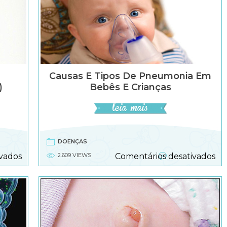
Causas E Tipos De Pneumonia Em
)
Bebês E Crianças
DOENÇAS
em
e
vados
2.609 VIEWS
Comentários desativados
Bebe
Ca
com
e
dois
tip
sexo
de
(
pn
hermafroditismo
e
humano
be