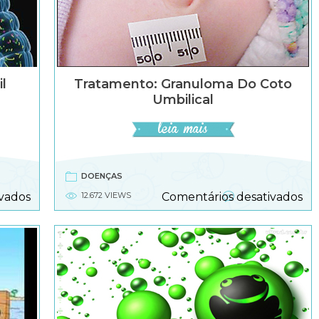
)
e
cr
il
Tratamento: Granuloma Do Coto
Umbilical
DOENÇAS
em
e
vados
12.672 VIEWS
Comentários desativados
Candidíase
Tr
intestinal
Gr
infantil
do
co
um