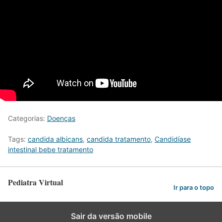
Categorias:
Doenças
Tags:
candida albicans
,
candida tratamento
,
Candidíase
intestinal bebe tratamento
Pediatra Virtual
Ir para o topo
Sair da versão mobile