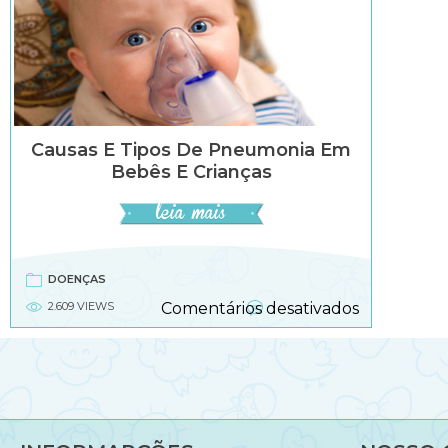
Causas E Tipos De Pneumonia Em
Bebês E Crianças
DOENÇAS
em
2.609 VIEWS
Comentários desativados
Causas
e
tipos
de
pneumoni
em
bebês