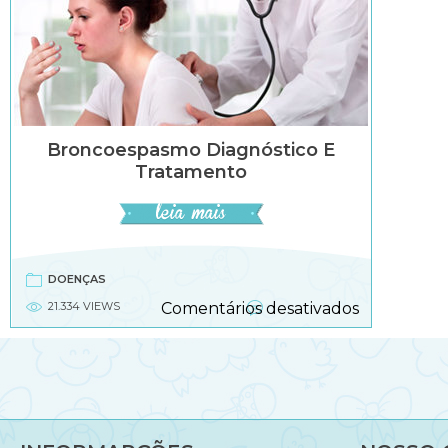
Broncoespasmo Diagnóstico E
Tratamento
DOENÇAS
em
21.334 VIEWS
Comentários desativados
Broncoesp
diagnóstic
e
tratament