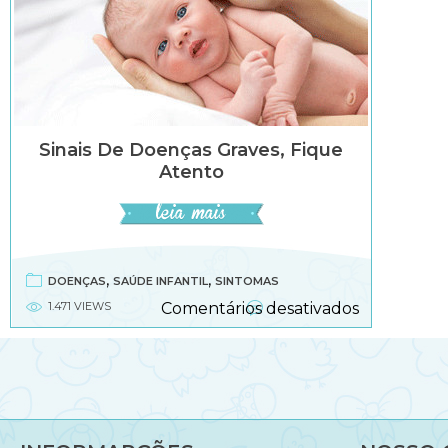
Sinais De Doenças Graves, Fique
Atento
,
,
DOENÇAS
SAÚDE INFANTIL
SINTOMAS
em
1.471 VIEWS
Comentários desativados
Sinais
de
doenças
graves,
fique
atento