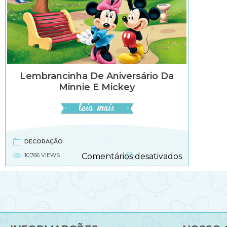
Lembrancinha De Aniversário Da
Minnie E Mickey
DECORAÇÃO
em
10.766 VIEWS
Comentários desativados
Lembranci
de
aniversário
da
Minnie
e
Mickey