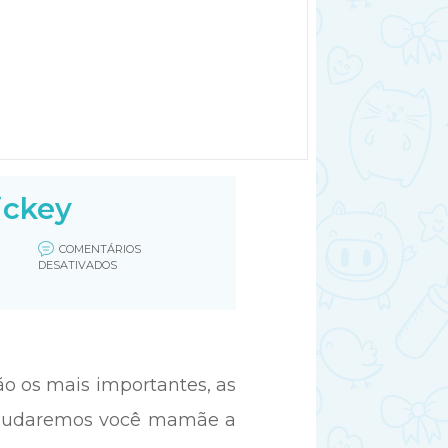
ickey
COMENTÁRIOS
EM
DESATIVADOS
LEMBRANCINHA
DE
ANIVERSÁRIO
DA
MINNIE
E
MICKEY
ão os mais importantes, as
 ajudaremos você mamãe a