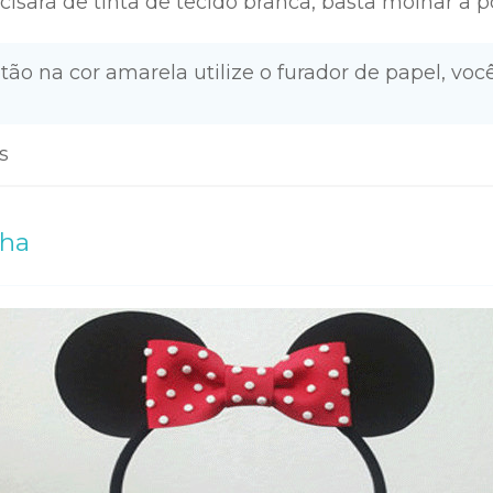
cisará de tinta de tecido branca, basta molhar a p
otão na cor amarela utilize o furador de papel, você
s
lha