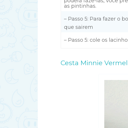
poderá faze-las, você pre
as pintinhas.
– Passo 5: Para fazer o b
que sairem
– Passo 5: cole os lacinho
Cesta Minnie Verme