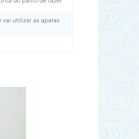
onta do palito de fazer
 vai utilizar as aparas