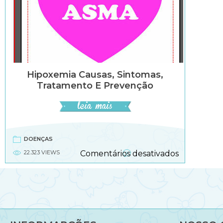
Hipoxemia Causas, Sintomas,
Tratamento E Prevenção
DOENÇAS
em
22.323 VIEWS
Comentários desativados
Hipoxemia
causas,
sintomas,
tratament
e
prevenção