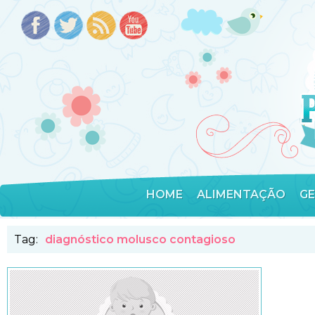
HOME
ALIMENTAÇÃO
G
Tag:
diagnóstico molusco contagioso