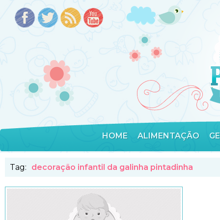
HOME
ALIMENTAÇÃO
G
Tag:
decoração infantil da galinha pintadinha