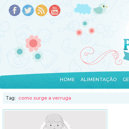
HOME
ALIMENTAÇÃO
G
Tag:
como surge a verruga