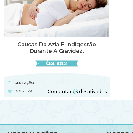
Causas Da Azia E Indigestão
Durante A Gravidez.
GESTAÇÃO
em
1.597 VIEWS
Comentários desativados
Causas
da
azia
e
indigestão
durante
a