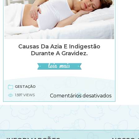
Causas Da Azia E Indigestão
Durante A Gravidez.
GESTAÇÃO
em
1.597 VIEWS
Comentários desativados
Causas
da
azia
e
indigestão
durante
a