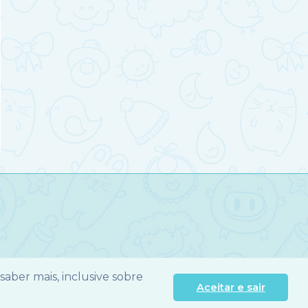
m
e
acenta
évia
ixa?
 saber mais, inclusive sobre
Aceitar e sair