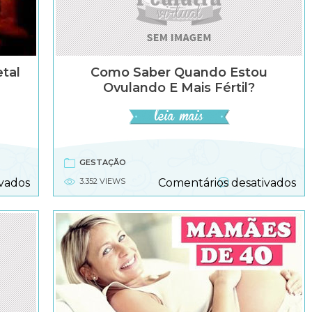
etal
Como Saber Quando Estou
Ovulando E Mais Fértil?
GESTAÇÃO
em
e
vados
3.352 VIEWS
Comentários desativados
O
Co
que
sa
é
qu
um
es
perfil
ov
biofísico
e
fetal
ma
fér