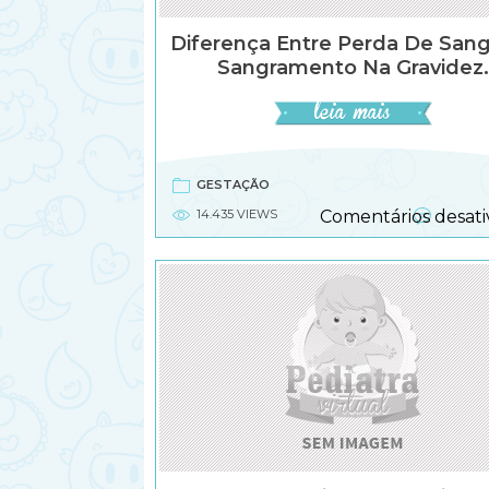
Diferença Entre Perda De San
Sangramento Na Gravidez.
GESTAÇÃO
14.435 VIEWS
Comentários desati