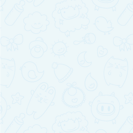
m
fira:
as
portantes
ra
vinir
rias
videz!