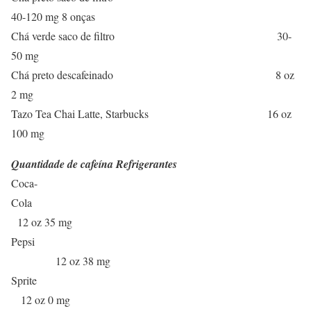
40-120 mg 8 onças
Chá verde saco de filtro 30-
50 mg
Chá preto descafeinado 8 oz
2 mg
Tazo Tea Chai Latte, Starbucks 16 oz
100 mg
Quantidade de cafeína Refrigerantes
Coca-
Cola
12 oz 35 mg
Pepsi
12 oz 38 mg
Sprite
12 oz 0 mg