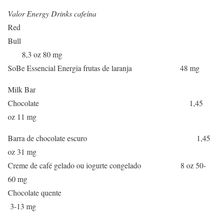
Valor Energy Drinks cafeína
Red
Bull
8,3 oz 80 mg
SoBe Essencial Energia frutas de laranja 48 mg
Milk Bar
Chocolate 1,45
oz 11 mg
Barra de chocolate escuro 1,45
oz 31 mg
Creme de café gelado ou iogurte congelado 8 oz 50-
60 mg
Chocolate quente
3-13 mg