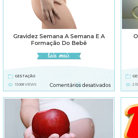
Gravidez Semana A Semana E A
O
Formação Do Bebê
GESTAÇÃO
GE
em
13.068 VIEWS
Comentários desativados
2.1
Gravidez
semana
a
semana
e
a
formação
do
bebê