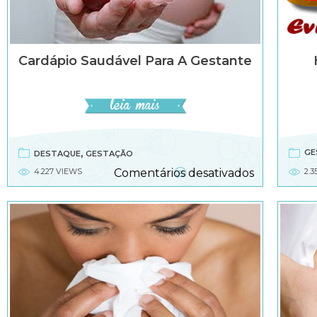
Cardápio Saudável Para A Gestante
,
GE
DESTAQUE
GESTAÇÃO
em
4.227 VIEWS
Comentários desativados
2.3
Cardápio
Saudável
para
a
gestante