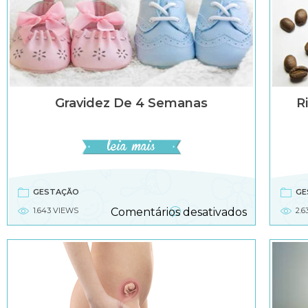
Gravidez De 4 Semanas
R
GESTAÇÃO
GE
em
1.643 VIEWS
Comentários desativados
2.6
Gravidez
de
4
semanas