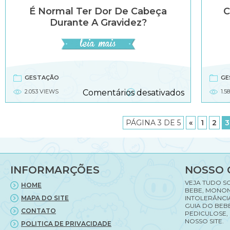
É Normal Ter Dor De Cabeça
C
Durante A Gravidez?
GESTAÇÃO
GE
em
2.053 VIEWS
Comentários desativados
1.5
É
normal
ter
PÁGINA 3 DE 5
«
1
2
3
dor
de
cabeça
durante
INFORMARÇÕES
NOSSO 
a
gravidez?
VEJA TUDO S
HOME
BEBE, MONON
MAPA DO SITE
INTOLERÂNCI
GUIA DO BEBE
CONTATO
PEDICULOSE,
NOSSO SITE.
POLITICA DE PRIVACIDADE