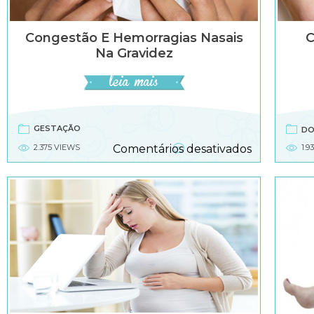
Congestão E Hemorragias Nasais
C
Na Gravidez
GESTAÇÃO
DO
em
2.375 VIEWS
Comentários desativados
1.9
Congestão
e
hemorragia
nasais
na
gravidez