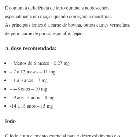
É comum a deficiência de ferro durante a adolescência,
especialmente em moças quando começam a menstruar.
As principais fontes é a carne de bovina, outras carnes vermelhas,
de peru, carne de porco, espinafre, feijão.
A dose recomendada:
– Menos de 6 meses – 0,27 mg
– 7 a 12 meses – 11 mg
– 1 a 3 anos – 7 mg
– 4-8 anos – 10 mg
– 9 aos 13 anos – 8 mg
-14 a 18 anos – 15 mg
Iodo
O iodo é um elemento essencial para o desenvolvimento e o