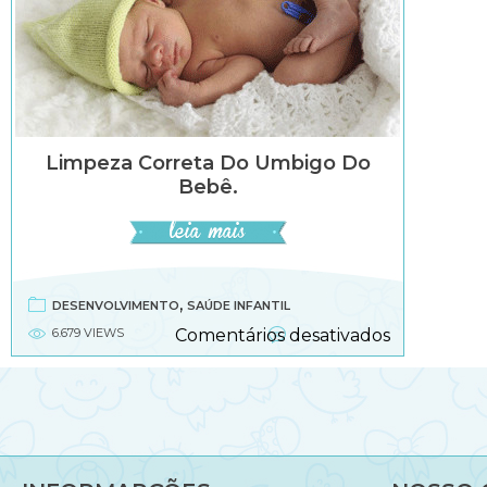
Limpeza Correta Do Umbigo Do
Bebê.
,
DESENVOLVIMENTO
SAÚDE INFANTIL
em
6.679 VIEWS
Comentários desativados
Limpeza
correta
do
umbigo
do
bebê.