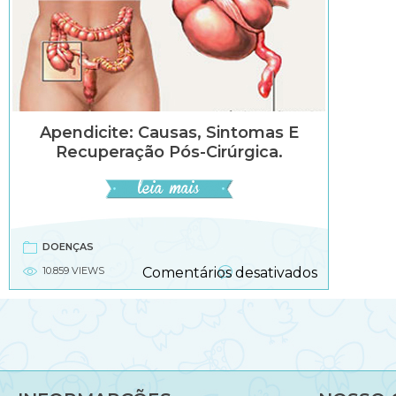
Apendicite: Causas, Sintomas E
Recuperação Pós-Cirúrgica.
DOENÇAS
em
10.859 VIEWS
Comentários desativados
Apendicite:
causas,
sintomas
e
recuperaç
pós-
cirúrgica.