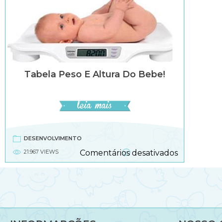
Tabela Peso E Altura Do Bebe!
DESENVOLVIMENTO
em
21.967 VIEWS
Comentários desativados
Tabela
peso
e
altura
do
bebe!