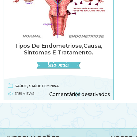
Tipos De Endometriose,causa,
Sintomas E Tratamento.
,
SAÚDE
SAÚDE FEMININA
em
3.189 VIEWS
Comentários desativados
Tipos
de
endometrio
sintomas
e
tratamento