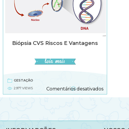
Biópsia CVS Riscos E Vantagens
GESTAÇÃO
em
2.977 VIEWS
Comentários desativados
Biópsia
CVS
riscos
e
vantagens