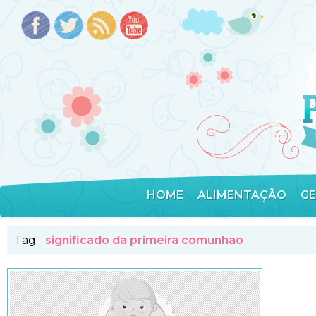
HOME
ALIMENTAÇÃO
G
Tag:
significado da primeira comunhão