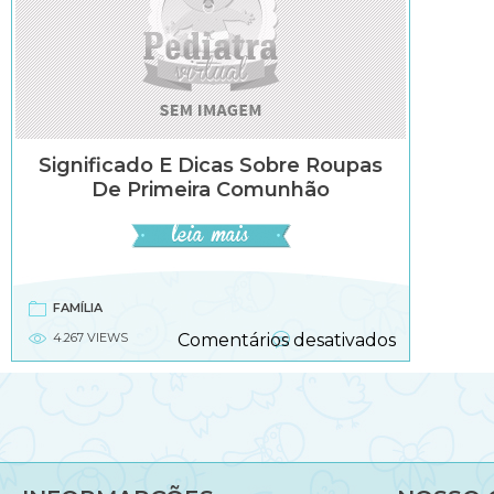
Significado E Dicas Sobre Roupas
De Primeira Comunhão
FAMÍLIA
em
4.267 VIEWS
Comentários desativados
Significado
e
dicas
sobre
roupas
de
primeira