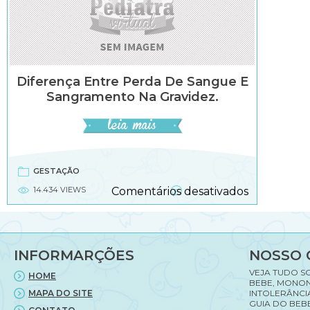
Diferença Entre Perda De Sangue E
Sangramento Na Gravidez.
GESTAÇÃO
em
14.434 VIEWS
Comentários desativados
Diferença
entre
perda
de
INFORMARÇÕES
NOSSO 
sangue
e
VEJA TUDO S
HOME
sangramen
BEBE, MONON
MAPA DO SITE
INTOLERÂNCI
na
GUIA DO BEBE
gravidez.