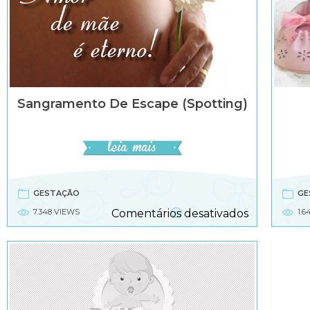
Sangramento De Escape (Spotting)
GESTAÇÃO
GE
em
7.348 VIEWS
Comentários desativados
1.
Sangramen
de
escape
(Spotting)