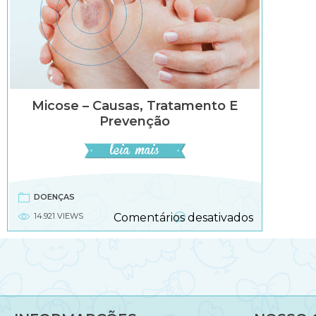
Micose – Causas, Tratamento E
Prevenção
DOENÇAS
em
14.921 VIEWS
Comentários desativados
Micose
–
causas,
tratament
e
prevenção