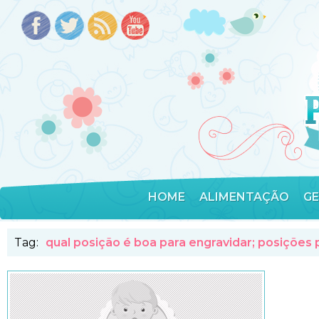
HOME
ALIMENTAÇÃO
G
Tag:
qual posição é boa para engravidar; posições 