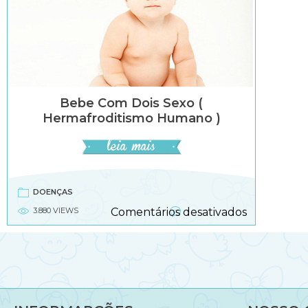
Bebe Com Dois Sexo (
Hermafroditismo Humano )
DOENÇAS
em
3.880 VIEWS
Comentários desativados
Bebe
com
dois
sexo
(
hermafrodi
humano