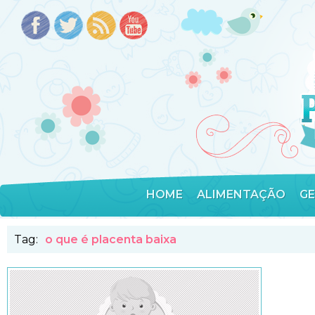
HOME
ALIMENTAÇÃO
G
Tag:
o que é placenta baixa