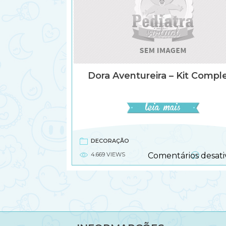
Dora Aventureira – Kit Compl
DECORAÇÃO
4.669 VIEWS
Comentários desati