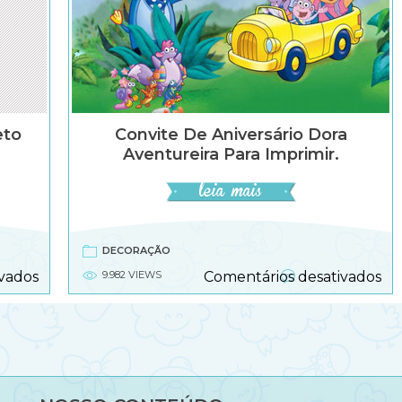
eto
Convite De Aniversário Dora
Aventureira Para Imprimir.
DECORAÇÃO
em
e
vados
9.982 VIEWS
Comentários desativados
Dora
Co
Aventureira
de
–
ani
Kit
Do
Completo
Av
pa
imp