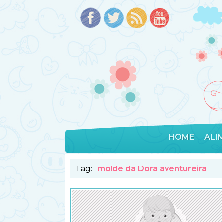
HOME
ALI
Tag:
molde da Dora aventureira