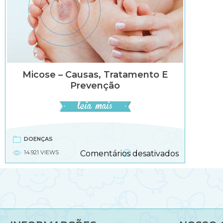
Micose – Causas, Tratamento E
Prevenção
DOENÇAS
em
14.921 VIEWS
Comentários desativados
Micose
–
causas,
tratament
e
prevenção