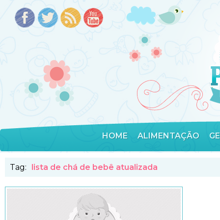
HOME
ALIMENTAÇÃO
G
Tag:
lista de chá de bebê atualizada