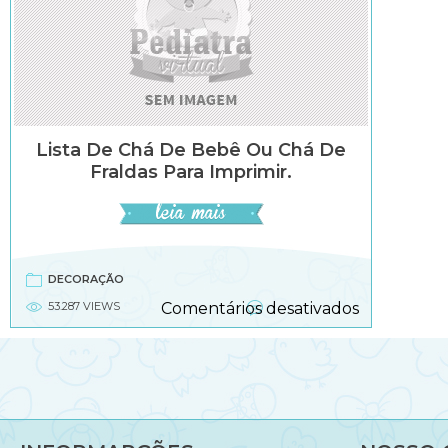
Lista De Chá De Bebê Ou Chá De
Fraldas Para Imprimir.
DECORAÇÃO
em
53.287 VIEWS
Comentários desativados
Lista
de
chá
de
bebê
ou
chá