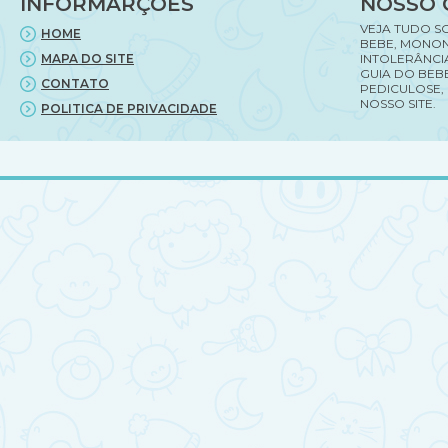
INFORMARÇÕES
NOSSO 
de
fraldas
VEJA TUDO S
HOME
BEBE, MONON
para
MAPA DO SITE
INTOLERÂNCI
imprimir.
GUIA DO BEBE
CONTATO
PEDICULOSE,
NOSSO SITE.
POLITICA DE PRIVACIDADE