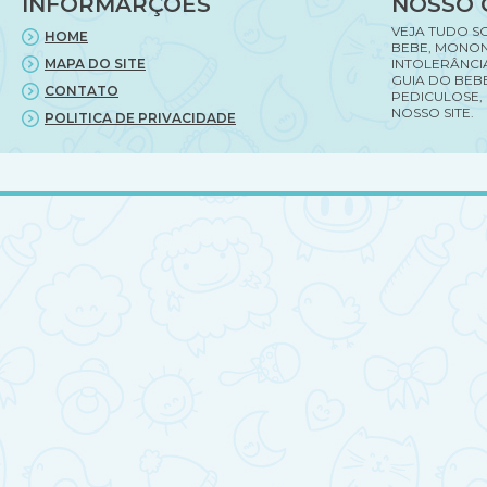
INFORMARÇÕES
NOSSO 
Minnie
rosa
VEJA TUDO S
HOME
BEBE, MONON
MAPA DO SITE
INTOLERÂNCI
GUIA DO BEBE
CONTATO
PEDICULOSE,
NOSSO SITE.
POLITICA DE PRIVACIDADE