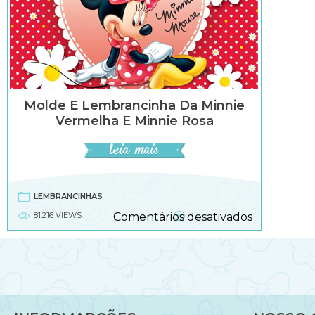
Molde E Lembrancinha Da Minnie
Vermelha E Minnie Rosa
LEMBRANCINHAS
em
81.216 VIEWS
Comentários desativados
Molde
e
lembranci
da
Minnie
vermelha
e