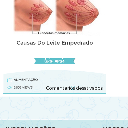
Causas Do Leite Empedrado
ALIMENTAÇÃO
em
6.608 VIEWS
Comentários desativados
Causas
do
leite
empedrad