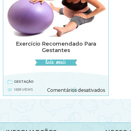
Exercício Recomendado Para
Gestantes
GESTAÇÃO
em
1.659 VIEWS
Comentários desativados
Exercício
recomend
para
gestantes