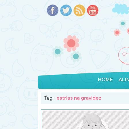
HOME
ALI
Tag:
estrias na gravidez