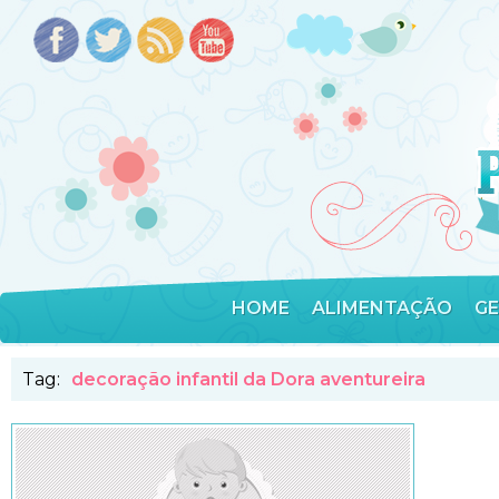
HOME
ALIMENTAÇÃO
G
Tag:
decoração infantil da Dora aventureira