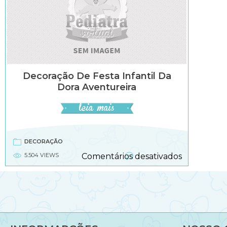
Decoração De Festa Infantil Da
Dora Aventureira
DECORAÇÃO
em
5.504 VIEWS
Comentários desativados
Decoração
de
festa
infantil
da
Dora
Aventureir