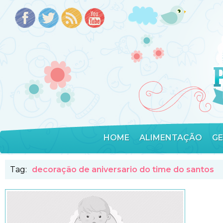
HOME
ALIMENTAÇÃO
G
Tag:
decoração de aniversario do time do santos