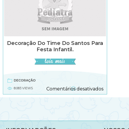
Decoração Do Time Do Santos Para
Festa Infantil.
DECORAÇÃO
em
8.083 VIEWS
Comentários desativados
Decoração
do
time
do
santos
para
festa