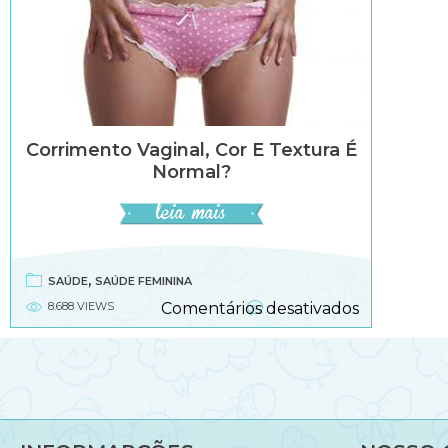
Corrimento Vaginal, Cor E Textura É
Normal?
,
SAÚDE
SAÚDE FEMININA
em
8.688 VIEWS
Comentários desativados
Corriment
vaginal,
cor
e
textura
é
normal?