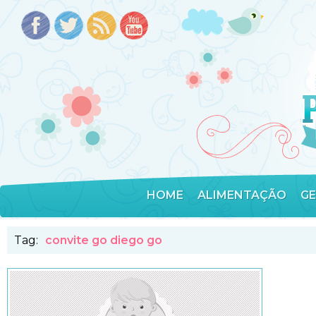
HOME
ALIMENTAÇÃO
G
Tag:
convite go diego go