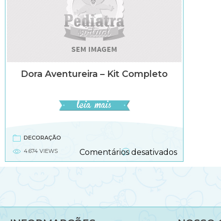
Dora Aventureira – Kit Completo
DECORAÇÃO
em
4.674 VIEWS
Comentários desativados
Dora
Aventureir
–
Kit
Completo