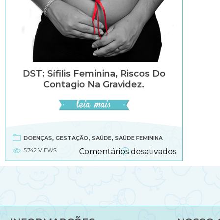
DST: Sífilis Feminina, Riscos Do
Contagio Na Gravidez.
,
,
,
DOENÇAS
GESTAÇÃO
SAÚDE
SAÚDE FEMININA
em
5.742 VIEWS
Comentários desativados
DST:
Sífilis
feminina,
riscos
do
contagio
na