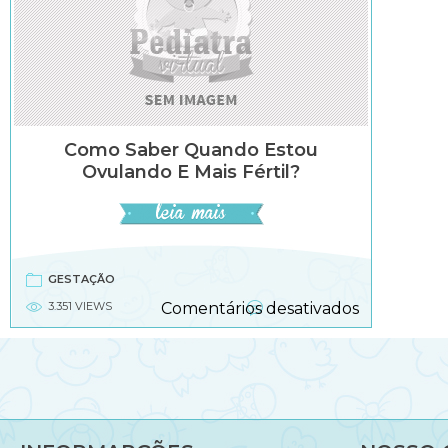
Como Saber Quando Estou
Ovulando E Mais Fértil?
GESTAÇÃO
em
3.351 VIEWS
Comentários desativados
Como
saber
quando
estou
ovulando
e
mais