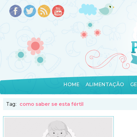
HOME
ALIMENTAÇÃO
G
Tag:
como saber se esta fértil