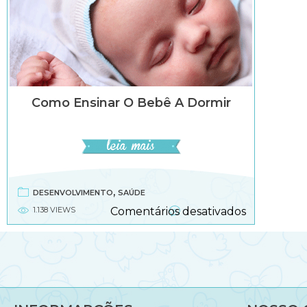
Como Ensinar O Bebê A Dormir
,
DESENVOLVIMENTO
SAÚDE
em
1.138 VIEWS
Comentários desativados
Como
ensinar
o
bebê
a
dormir