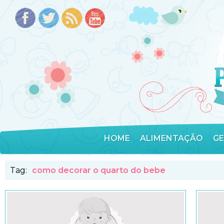
HOME
ALIMENTAÇÃO
G
Tag:
como decorar o quarto do bebe