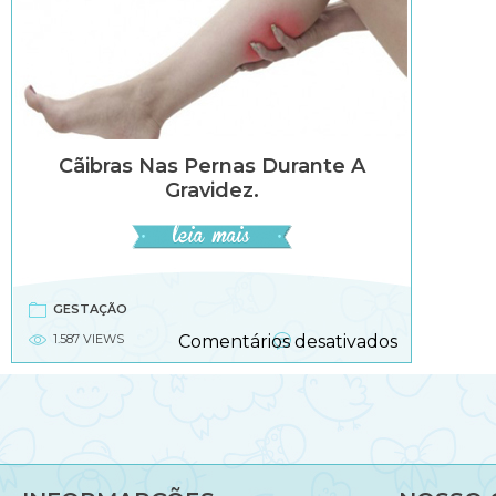
Cãibras Nas Pernas Durante A
Gravidez.
GESTAÇÃO
em
1.587 VIEWS
Comentários desativados
Cãibras
nas
pernas
durante
a
gravidez.