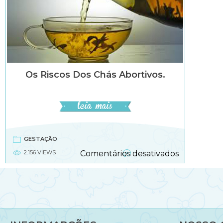
Os Riscos Dos Chás Abortivos.
GESTAÇÃO
em
2.156 VIEWS
Comentários desativados
Os
riscos
dos
chás
abortivos.